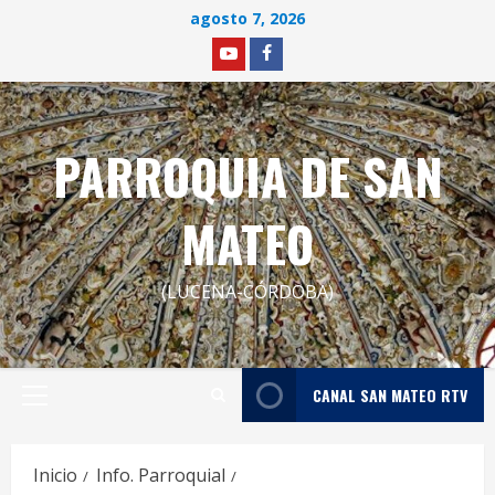
Saltar
agosto 7, 2026
al
YOUTUBE
facebook
contenido
PARROQUIA DE SAN
MATEO
(LUCENA-CÓRDOBA)
CANAL SAN MATEO RTV
Menú
principal
Inicio
Info. Parroquial