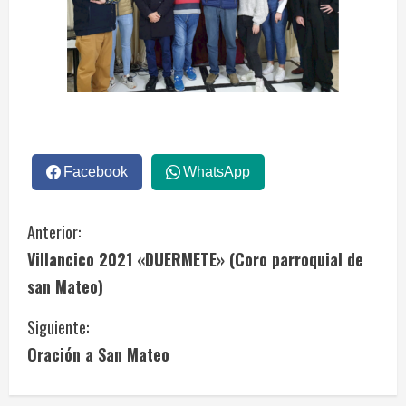
Facebook
WhatsApp
S
Anterior:
Villancico 2021 «DUERMETE» (Coro parroquial de
i
san Mateo)
g
Siguiente:
u
Oración a San Mateo
e