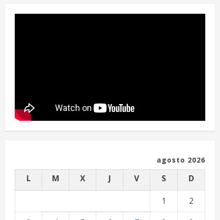
l
e
y
e
n
d
o
agosto 2026
L
M
X
J
V
S
D
1
2