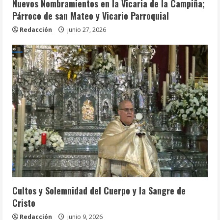
Nuevos Nombramientos en la Vicaria de la Campiña;
Párroco de san Mateo y Vicario Parroquial
Redacción
junio 27, 2026
Celebraciones Eucarísticas
Cofradías
Info. Parroquial
Tablón Anuncios
Cultos y Solemnidad del Cuerpo y la Sangre de
Cristo
Redacción
junio 9, 2026