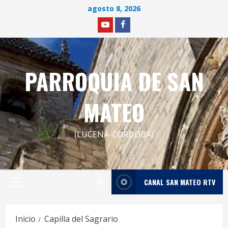
Saltar
agosto 8, 2026
al
YOUTUBE
facebook
contenido
PARROQUIA DE SAN
MATEO
(LUCENA-CÓRDOBA)
CANAL SAN MATEO RTV
Menú
principal
Inicio
Capilla del Sagrario