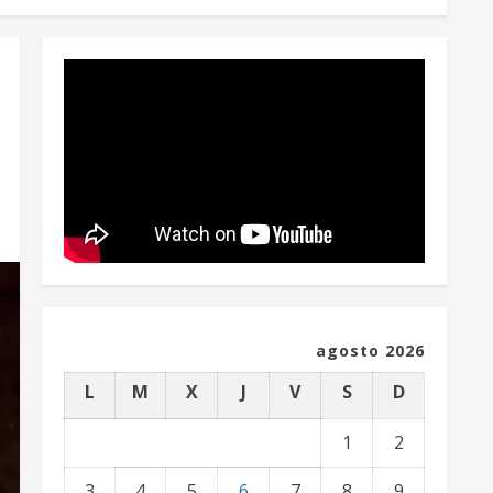
agosto 2026
L
M
X
J
V
S
D
1
2
3
4
5
6
7
8
9