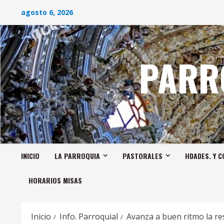
Saltar
agosto 6, 2026
al
contenido
PARR
INICIO
LA PARROQUIA
PASTORALES
HDADES. Y C
HORARIOS MISAS
Inicio
Info. Parroquial
Avanza a buen ritmo la re