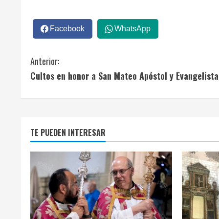
Facebook
WhatsApp
S
Anterior:
Cultos en honor a San Mateo Apóstol y Evangelista
i
g
u
TE PUEDEN INTERESAR
e
l
e
y