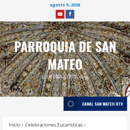
Saltar
agosto 9, 2026
al
YOUTUBE
facebook
contenido
PARROQUIA DE SAN
MATEO
(LUCENA-CÓRDOBA)
CANAL SAN MATEO RTV
Menú
principal
Inicio
Celebraciones Eucarísticas