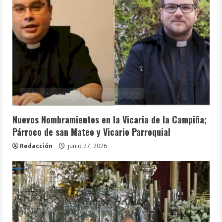
Info. Parroquial
Tablón Anuncios
Nuevos Nombramientos en la Vicaria de la Campiña;
Párroco de san Mateo y Vicario Parroquial
Redacción
junio 27, 2026