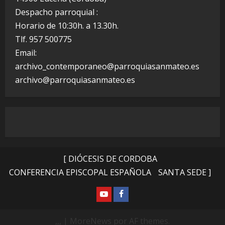
Despacho parroquial :
Horario de 10:30h. a 13.30h.
Tlf. 957 500775
Email:
archivo_contemporaneo@parroquiasanmateo.es
archivo@parroquiasanmateo.es
[ DIÓCESIS DE CORDOBA
CONFERENCIA EPISCOPAL ESPAÑOLA
SANTA SEDE ]
YOUTUBE
facebook
,,,
|
MoreNews
por AF themes.