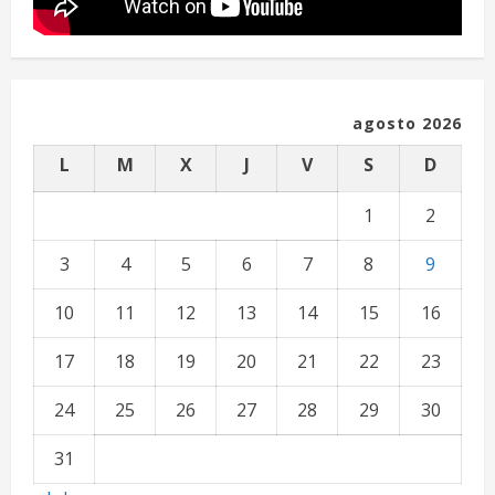
d
o
agosto 2026
L
M
X
J
V
S
D
1
2
3
4
5
6
7
8
9
10
11
12
13
14
15
16
17
18
19
20
21
22
23
24
25
26
27
28
29
30
31