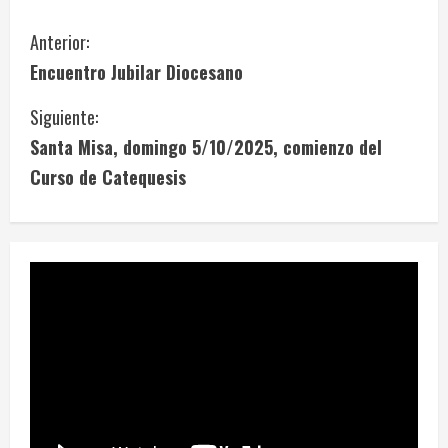
S
Anterior:
Encuentro Jubilar Diocesano
i
Siguiente:
g
Santa Misa, domingo 5/10/2025, comienzo del
u
Curso de Catequesis
e
l
e
y
e
n