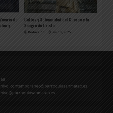
uncios
Tablón Anuncios
Vicaria de
Cultos y Solemnidad del Cuerpo y la
ateo y
Sangre de Cristo
Redacción
junio 9, 2026
ail:
chivo_contemporaneo@parroquiasanmateo.es
chivo@parroquiasanmateo.es