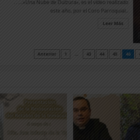
. . ….»Una Nube de Dulzura», es el vídeo realizado
este año, por el Coro Parroquial...
Leer
Leer Más
más
acerca
de
Villanci
«Una
Nube
Paginación
de
Anterior
1
…
43
44
45
46
Dulzur
de
entradas