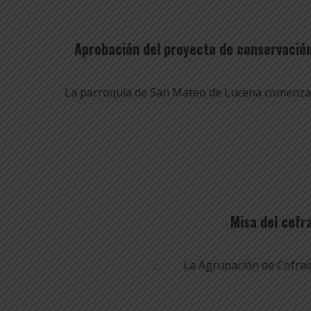
Aprobación del proyecto de conservación
La parroquia de San Mateo de Lucena comenzará
Misa del cofr
. La Agrupación de Cofradías