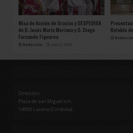
Info. Parroquial
Tablón Anuncios
Info. Pa
Misa de Acción de Gracias y DESPEDIDA
Presentaci
de D. Jesús María Moriana y D. Diego
Retablo de
Fernando Figueroa
Redacció
Redacción
julio 5, 2026
Dirección:
Plaza de san Miguel s/n.
14900 Lucena (Cordoba)