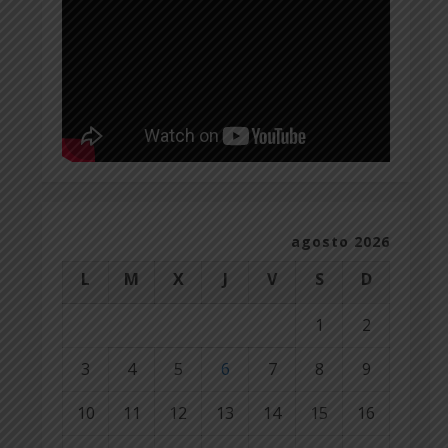
agosto 2026
L
M
X
J
V
S
D
1
2
3
4
5
6
7
8
9
10
11
12
13
14
15
16