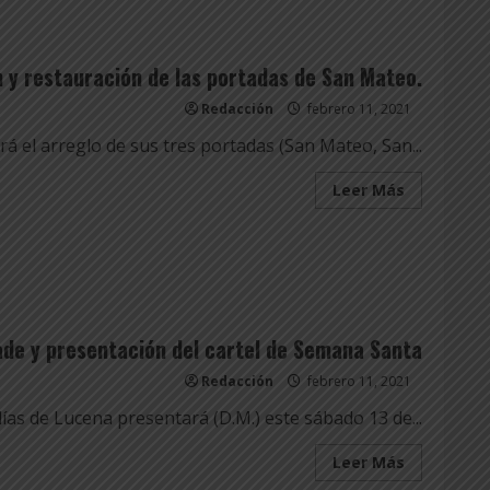
Entradas Anteriores
 y restauración de las portadas de San Mateo.
Redacción
febrero 11, 2021
 el arreglo de sus tres portadas (San Mateo, San...
Leer
Leer Más
más
acerca
de
Aprobació
del
proyecto
Cofradías
Entradas Anteriores
de
conservac
y
restauraci
ade y presentación del cartel de Semana Santa
de
las
Redacción
febrero 11, 2021
portadas
de
 de Lucena presentará (D.M.) este sábado 13 de...
San
Mateo.
Leer
Leer Más
más