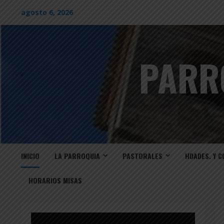
Saltar
agosto 6, 2026
al
contenido
PARR
INICIO
LA PARROQUIA
PASTORALES
HDADES. Y C
HORARIOS MISAS