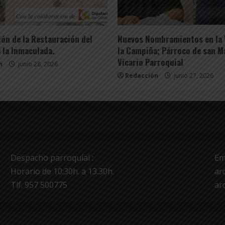
rroquial
Tablón Anuncios
Info. Parroquial
Tablón An
ón de la Restauración del
Nuevos Nombramientos en la 
 la Inmaculada.
la Campiña; Párroco de san M
Vicario Parroquial
n
junio 28, 2026
Redacción
junio 27, 2026
Despacho parroquial :
Em
Horario de 10:30h. a 13.30h.
ar
Tlf. 957 500775
ar