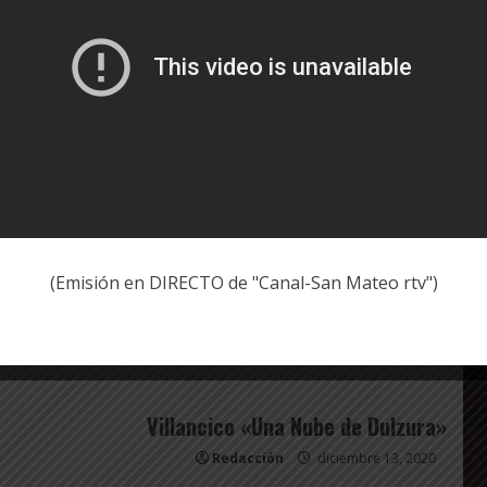
Presentació
El viernes 12 de febrero, a las 20:15, tendrá
(Emisión en DIRECTO de "Canal-San Mateo rtv")
Villancico «Una Nube de Dulzura»
Redacción
diciembre 13, 2020