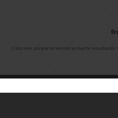
Ora
Cristo vive, porque ha vencido la muerte resucitando. Y 
El próximo reparto de alimentos por parte de nues