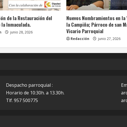
rroquial
Tablón Anuncios
Info. Parroquial
Tablón An
ón de la Restauración del
Nuevos Nombramientos en la 
 la Inmaculada.
la Campiña; Párroco de san M
Vicario Parroquial
n
junio 28, 2026
Redacción
junio 27, 2026
Despacho parroquial :
Em
Horario de 10:30h. a 13.30h.
ar
Tlf. 957 500775
ar