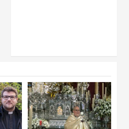
Celebraciones Eucarísticas
Cofradías
Info. Parroquial