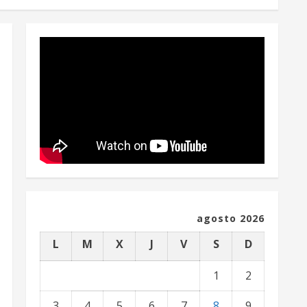
agosto 2026
L
M
X
J
V
S
D
1
2
3
4
5
6
7
8
9