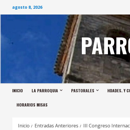
Saltar
agosto 8, 2026
al
contenido
PARR
INICIO
LA PARROQUIA
PASTORALES
HDADES. Y C
HORARIOS MISAS
Inicio
Entradas Anteriores
III Congreso Internac