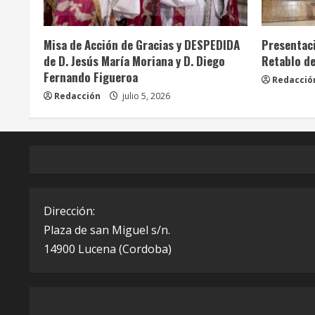
Info. Parroquial
Tablón Anuncios
Info. Pa
Misa de Acción de Gracias y DESPEDIDA
Presentaci
de D. Jesús María Moriana y D. Diego
Retablo de
Fernando Figueroa
Redacció
Redacción
julio 5, 2026
Dirección:
Plaza de san Miguel s/n.
14900 Lucena (Cordoba)