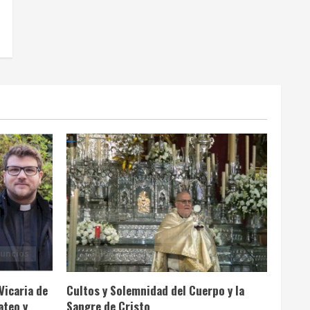
Celebraciones Eucarísticas
Cofradías
Info. Parroquial
uncios
Tablón Anuncios
Vicaria de
Cultos y Solemnidad del Cuerpo y la
ateo y
Sangre de Cristo