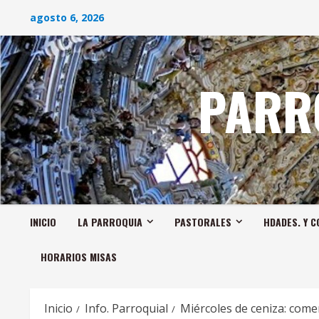
Saltar
agosto 6, 2026
al
contenido
PARR
INICIO
LA PARROQUIA
PASTORALES
HDADES. Y C
HORARIOS MISAS
Inicio
Info. Parroquial
Miércoles de ceniza: com