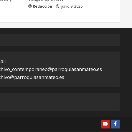
Redacción
junio 9, 2026
ail:
chivo_contemporaneo@parroquiasanmateo.es
chivo@parroquiasanmateo.es
YOUTUBE
faceboo