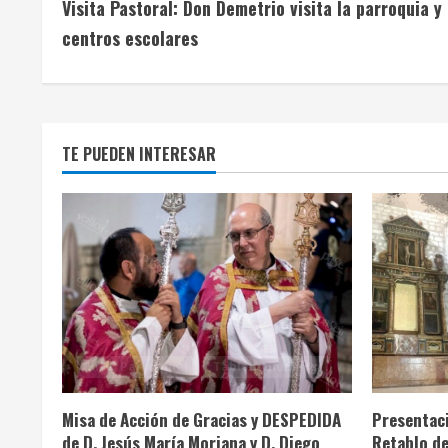
Visita Pastoral: Don Demetrio visita la parroquia y
i
centros escolares
g
u
e
TE PUEDEN INTERESAR
l
e
y
e
n
Info. Parroquial
Tablón Anuncios
Info. Pa
d
Misa de Acción de Gracias y DESPEDIDA
Presentaci
o
de D. Jesús María Moriana y D. Diego
Retablo de