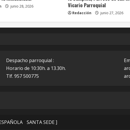
Vicario Parroquial
n
junio 28, 2026
Redacción
junio 27, 2026
Despacho parroquial :
Em
Horario de 10:30h. a 13.30h.
ar
Tlf. 957 500775
ar
 ESPAÑOLA
SANTA SEDE ]