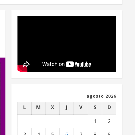
agosto 2026
L
M
X
J
V
S
D
1
2
3
4
5
6
7
8
9