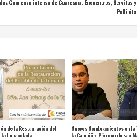
 dos
Comienzo intenso de Cuaresma: Encuentros, Servitas y
Pollinita
rroquial
Tablón Anuncios
Info. Parroquial
Tablón An
ón de la Restauración del
Nuevos Nombramientos en la 
 la Inmaculada.
la Campiña; Párroco de san M