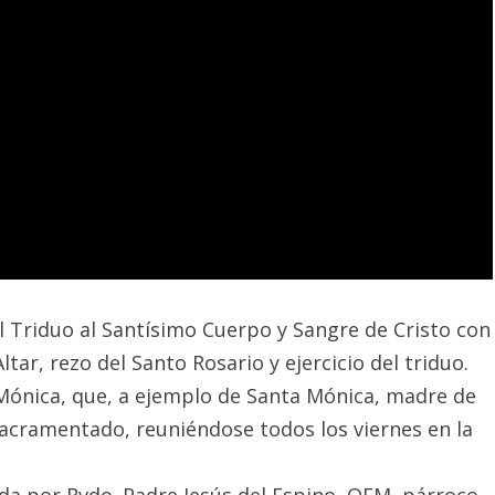
el Triduo al Santísimo Cuerpo y Sangre de Cristo con
tar, rezo del Santo Rosario y ejercicio del triduo.
 Mónica, que, a ejemplo de Santa Mónica, madre de
Sacramentado, reuniéndose todos los viernes en la
dida por Rvdo. Padre Jesús del Espino, OFM, párroco