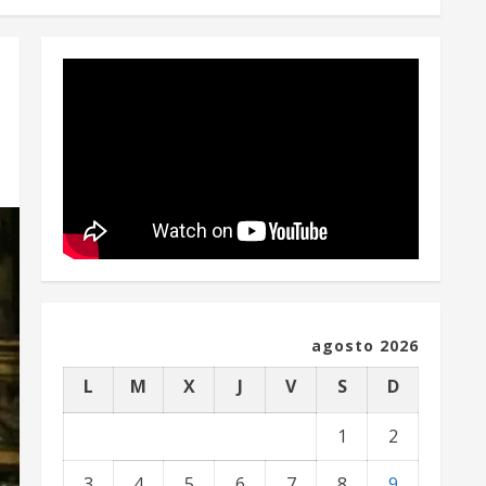
agosto 2026
L
M
X
J
V
S
D
1
2
3
4
5
6
7
8
9