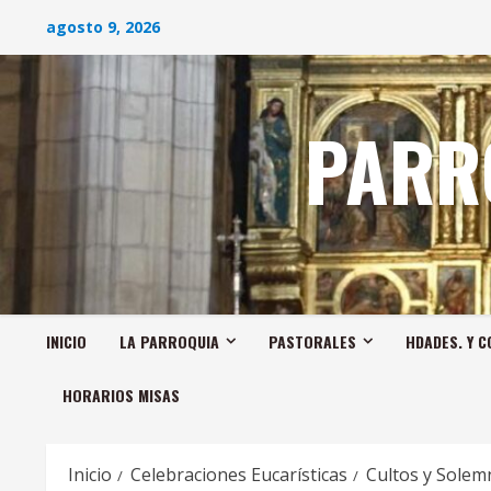
Saltar
agosto 9, 2026
al
contenido
PARR
INICIO
LA PARROQUIA
PASTORALES
HDADES. Y C
HORARIOS MISAS
Inicio
Celebraciones Eucarísticas
Cultos y Solemn