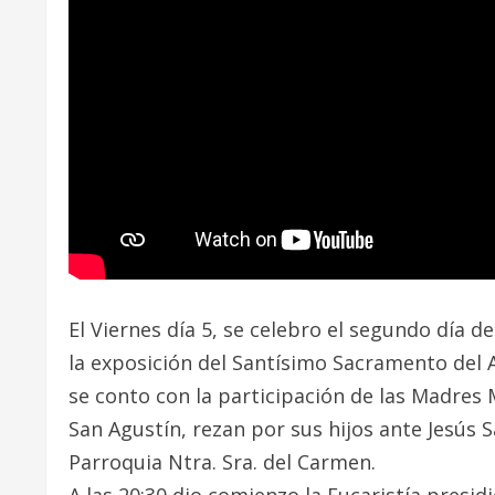
El Viernes día 5, se celebro el segundo día d
la exposición del Santísimo Sacramento del Al
se conto con la participación de las Madres
San Agustín, rezan por sus hijos ante Jesús 
Parroquia Ntra. Sra. del Carmen.
A las 20:30 dio comienzo la Eucaristía presi