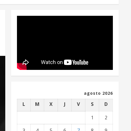
agosto 2026
L
M
X
J
V
S
D
1
2
3
4
5
6
7
8
9