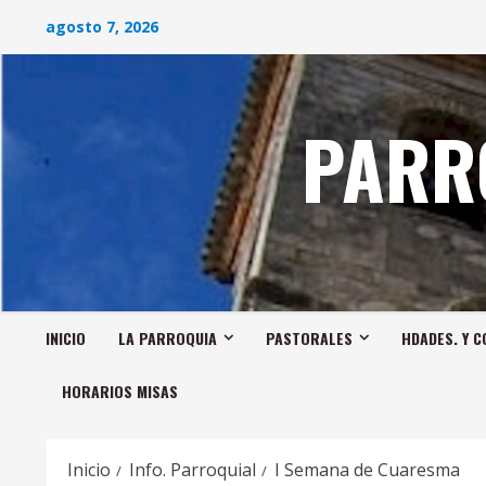
Saltar
agosto 7, 2026
al
contenido
PARR
INICIO
LA PARROQUIA
PASTORALES
HDADES. Y C
HORARIOS MISAS
Inicio
Info. Parroquial
I Semana de Cuaresma