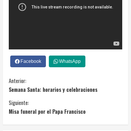
Facebook
WhatsApp
S
Anterior:
Semana Santa: horarios y celebraciones
i
Siguiente:
g
Misa funeral por el Papa Francisco
u