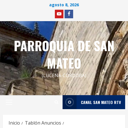
Saltar
agosto 8, 2026
al
YOUTUBE
facebook
contenido
PARROQUIA DE SAN
MATEO
(LUCENA-CÓRDOBA)
CANAL SAN MATEO RTV
Menú
principal
Inicio
Tablón Anuncios