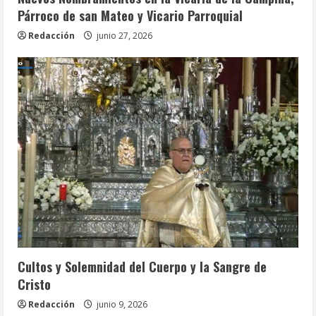
Párroco de san Mateo y Vicario Parroquial
Redacción
junio 27, 2026
Celebraciones Eucarísticas
Cofradías
Info. Parroquial
Tablón Anuncios
Cultos y Solemnidad del Cuerpo y la Sangre de
Cristo
Redacción
junio 9, 2026