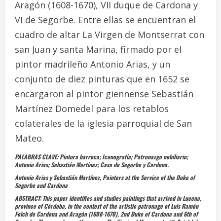
Aragón (1608-1670), VII duque de Cardona y
VI de Segorbe. Entre ellas se encuentran el
cuadro de altar
La Virgen de Montserrat con
san Juan y santa Marina
, firmado por el
pintor madrileño Antonio Arias, y un
conjunto de diez pinturas que en 1652 se
encargaron al pintor giennense Sebastián
Martínez Domedel para los retablos
colaterales de la iglesia parroquial de San
Mateo.
PALABRAS CLAVE
:
Pintura barroca; Iconografía; Patronazgo nobiliario;
Antonio Arias; Sebastián Martínez; Casa de Segorbe y Cardona.
Antonio Arias y Sebastián Martínez, Painters at the Service of the Duke of
Segorbe and Cardona
ABSTRACT
:
This paper identifies and studies paintings that arrived in Lucena,
province of Córdoba, in the context of the artistic patronage of Luis Ramón
Folch de Cardona and Aragón (1608-1670), 2nd Duke of Cardona and 6th of