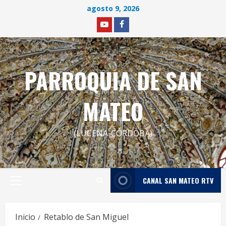
Saltar
agosto 9, 2026
al
YOUTUBE
facebook
contenido
PARROQUIA DE SAN
MATEO
(LUCENA-CÓRDOBA)
CANAL SAN MATEO RTV
Menú
principal
Inicio
Retablo de San Miguel