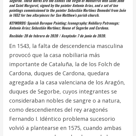
Segorbe. These works are the canvas
The Virgin of Monserrat with Saint John
and Saint Margaret
, signed by the painter Antonio Arias, and a set of ten
paintings commissioned to the painter Sebastián Martínez Domedel from Jaén
in 1652 for two altarpieces for San Matthew’s parish church.
KEYWORDS
:
Spanish Baroque Painting; Iconography; Nobiliary Patronage;
Antonio Arias; Sebastián Martínez; House of Segorbe and Cardona.
Recibido: 28 de febrero de 2020 / Aceptado: 7 de junio de 2020.
En 1543, la falta de descendencia masculina
provocó que la casa nobiliaria más
importante de Cataluña, la de los Folch de
Cardona, duques de Cardona, quedara
agregada a la casa valenciana de los Aragón,
duques de Segorbe, cuyos integrantes se
consideraban nobles de sangre o
a natura
,
como descendientes del rey aragonés
Fernando I. Idéntico problema sucesorio
volvió a plantearse en 1575, cuando ambas